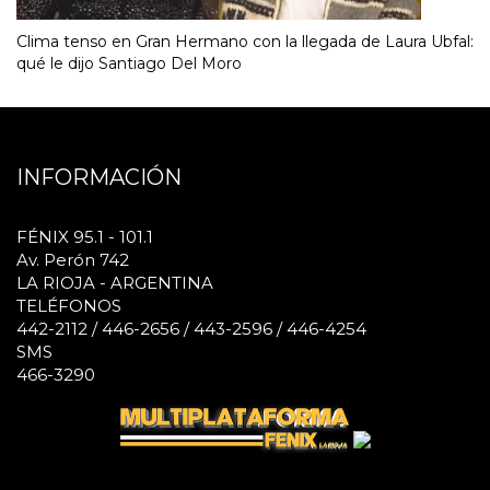
Clima tenso en Gran Hermano con la llegada de Laura Ubfal:
qué le dijo Santiago Del Moro
INFORMACIÓN
FÉNIX 95.1 - 101.1
Av. Perón 742
LA RIOJA - ARGENTINA
TELÉFONOS
442-2112 / 446-2656 / 443-2596 / 446-4254
SMS
466-3290