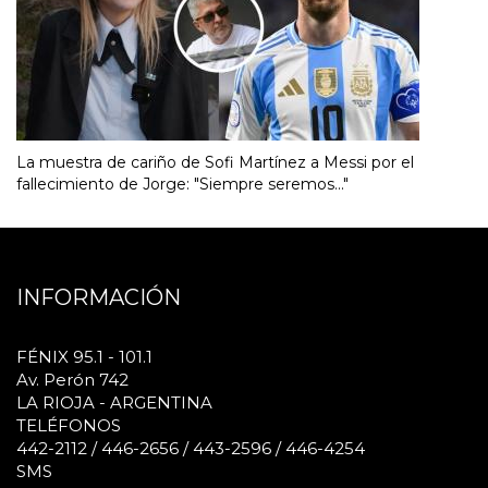
La muestra de cariño de Sofi Martínez a Messi por el
fallecimiento de Jorge: "Siempre seremos..."
INFORMACIÓN
FÉNIX 95.1 - 101.1
Av. Perón 742
LA RIOJA - ARGENTINA
TELÉFONOS
442-2112 / 446-2656 / 443-2596 / 446-4254
SMS