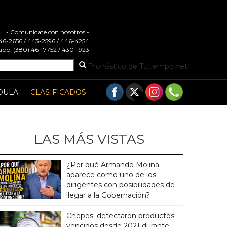
- Comunicate con nosotros -
 446-2656 / 443-2596 / 446-4254
pp: (380) 461-7752 / 430-1923
Pronóstico de Tutiempo.net
DULA
CLASIFICADOS
LAS MÁS VISTAS
¿Por qué Armando Molina
aparece como uno de los
dirigentes con posibilidades de
llegar a la Gobernación?
Chepes: detectaron productos
vencidos desde 2021 durante