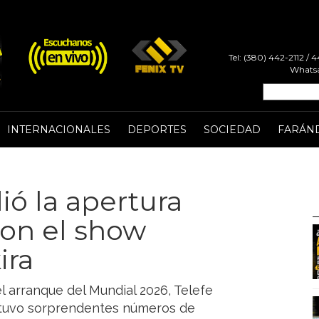
Tel: (380) 442-2112 /
Whatsa
INTERNACIONALES
DEPORTES
SOCIEDAD
FARÁN
ió la apertura
con el show
ira
 arranque del Mundial 2026, Telefe
obtuvo sorprendentes números de