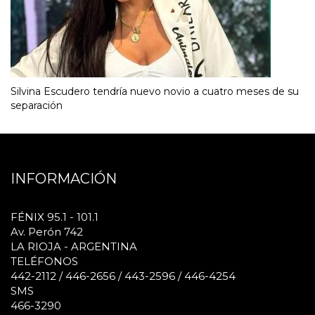
Silvina Escudero tendría nuevo novio a cuatro meses de su
separación
INFORMACIÓN
FÉNIX 95.1 - 101.1
Av. Perón 742
LA RIOJA - ARGENTINA
TELÉFONOS
442-2112 / 446-2656 / 443-2596 / 446-4254
SMS
466-3290