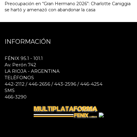
Preocupación en “Gran Hermano 2026”: Charlotte Caniggia
se hartó y amenazó con abandonar la casa
INFORMACIÓN
FÉNIX 95.1 - 101.1
Av. Perón 742
LA RIOJA - ARGENTINA
TELÉFONOS
442-2112 / 446-2656 / 443-2596 / 446-4254
SMS
466-3290