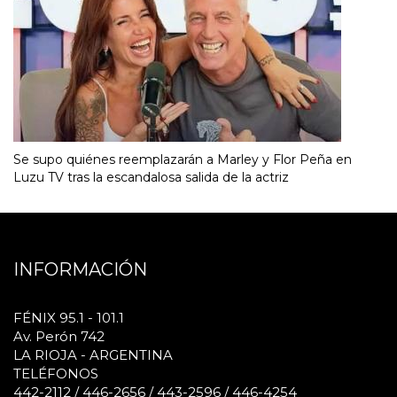
Se supo quiénes reemplazarán a Marley y Flor Peña en
Luzu TV tras la escandalosa salida de la actriz
INFORMACIÓN
FÉNIX 95.1 - 101.1
Av. Perón 742
LA RIOJA - ARGENTINA
TELÉFONOS
442-2112 / 446-2656 / 443-2596 / 446-4254