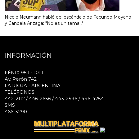
Nicole Neumann habló del escándalo de Facundo Moyano
y Candela Arizaga: "No es un tema..."
INFORMACIÓN
FÉNIX 95.1 - 101.1
Av. Perón 742
LA RIOJA - ARGENTINA
TELÉFONOS
442-2112 / 446-2656 / 443-2596 / 446-4254
SMS
466-3290