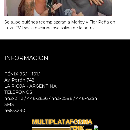
Se supo quiénes reemplazarán a Marley y Flor Peña en
Luzu TV tras la escandalosa salida de la actriz
INFORMACIÓN
FÉNIX 95.1 - 101.1
Av. Perón 742
LA RIOJA - ARGENTINA
TELÉFONOS
442-2112 / 446-2656 / 443-2596 / 446-4254
SMS
466-3290