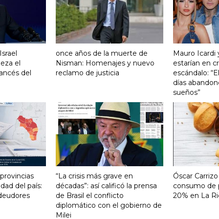
srael
once años de la muerte de
Mauro Icardi 
eza el
Nisman: Homenajes y nuevo
estarían en cri
ancés del
reclamo de justicia
escándalo: “E
días abandonó
sueños”
 provincias
“La crisis más grave en
Óscar Carrizo
ad del país:
décadas”: así calificó la prensa
consumo de p
 deudores
de Brasil el conflicto
20% en La Ri
diplomático con el gobierno de
Milei