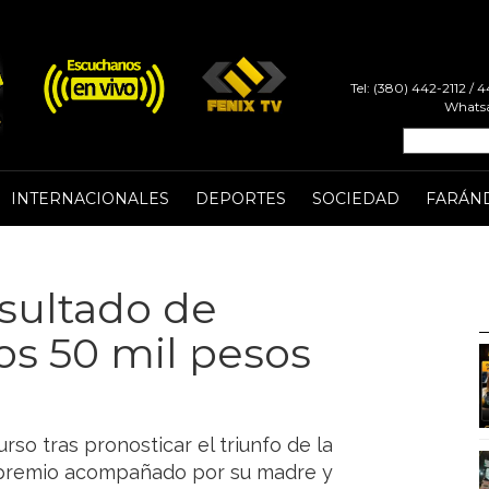
Tel: (380) 442-2112 /
Whatsa
INTERNACIONALES
DEPORTES
SOCIEDAD
FARÁN
esultado de
os 50 mil pesos
rso tras pronosticar el triunfo de la
u premio acompañado por su madre y