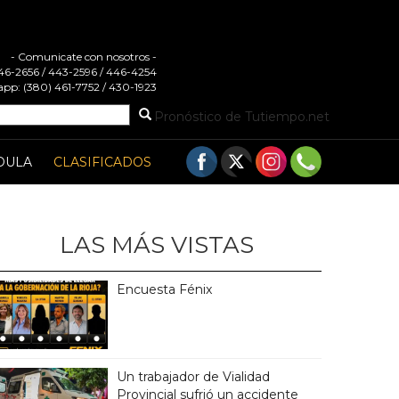
- Comunicate con nosotros -
 446-2656 / 443-2596 / 446-4254
pp: (380) 461-7752 / 430-1923
Pronóstico de Tutiempo.net
DULA
CLASIFICADOS
LAS MÁS VISTAS
Encuesta Fénix
Un trabajador de Vialidad
Provincial sufrió un accidente