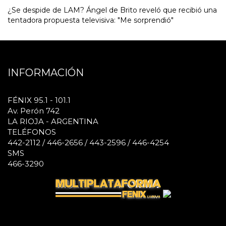
¿Se despide de LAM? Ángel de Brito reveló que recibió una
tentadora propuesta televisiva: "Me sorprendió"
INFORMACIÓN
FÉNIX 95.1 - 101.1
Av. Perón 742
LA RIOJA - ARGENTINA
TELÉFONOS
442-2112 / 446-2656 / 443-2596 / 446-4254
SMS
466-3290