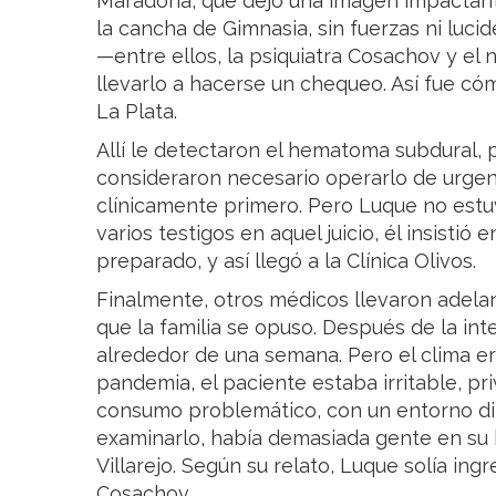
Maradona, que dejó una imagen impactant
la cancha de Gimnasia, sin fuerzas ni lucid
—entre ellos, la psiquiatra Cosachov y e
llevarlo a hacerse un chequeo. Así fue cóm
La Plata.
Allí le detectaron el hematoma subdural, 
consideraron necesario operarlo de urgenci
clínicamente primero. Pero Luque no estu
varios testigos en aquel juicio, él insistió
preparado, y así llegó a la Clínica Olivos.
Finalmente, otros médicos llevaron adelan
que la familia se opuso. Después de la in
alrededor de una semana. Pero el clima er
pandemia, el paciente estaba irritable, p
consumo problemático, con un entorno difí
examinarlo, había demasiada gente en su h
Villarejo. Según su relato, Luque solía ingr
Cosachov.