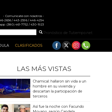
- Comunicate con nosotros -
 446-2656 / 443-2596 / 446-4254
pp: (380) 461-7752 / 430-1923
Pronóstico de Tutiempo.net
DULA
CLASIFICADOS
LAS MÁS VISTAS
Chamical: hallaron sin vida a un
hombre en su vivienda y
descartan la participación de
terceros
Así fue la noche con Facundo
Moyano, según Candela