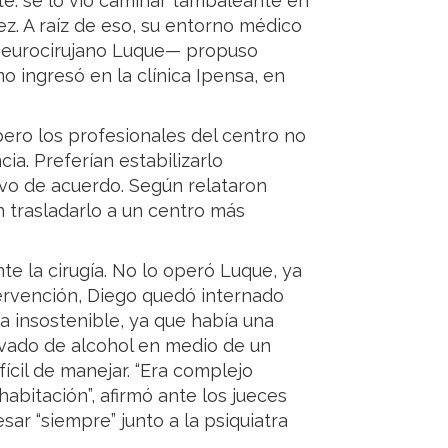
e: se lo vio caminar tambaleante en
ez. A raíz de eso, su entorno médico
l neurocirujano Luque— propuso
o ingresó en la clínica Ipensa, en
pero los profesionales del centro no
a. Preferían estabilizarlo
vo de acuerdo. Según relataron
 en trasladarlo a un centro más
te la cirugía. No lo operó Luque, ya
tervención, Diego quedó internado
a insostenible, ya que había una
rivado de alcohol en medio de un
cil de manejar. “Era complejo
abitación”, afirmó ante los jueces
esar “siempre” junto a la psiquiatra