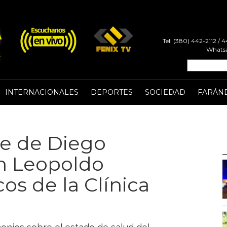
Tel: (380) 442-2112 /
Whatsa
INTERNACIONALES
DEPORTES
SOCIEDAD
FARÁN
te de Diego
n Leopoldo
os de la Clínica