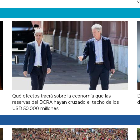
v
e
Qué efectos traerá sobre la economía que las
D
reservas del BCRA hayan cruzado el techo de los
d
USD 50.000 millones