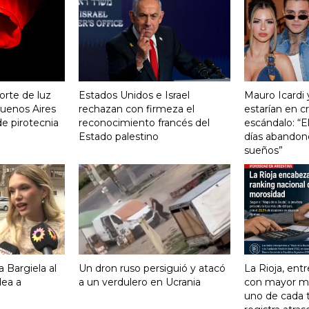
orte de luz
Estados Unidos e Israel
Mauro Icardi 
uenos Aires
rechazan con firmeza el
estarían en cri
de pirotecnia
reconocimiento francés del
escándalo: “E
Estado palestino
días abandonó
sueños”
 Bargiela al
Un dron ruso persiguió y atacó
La Rioja, entr
dea a
a un verdulero en Ucrania
con mayor mo
uno de cada 