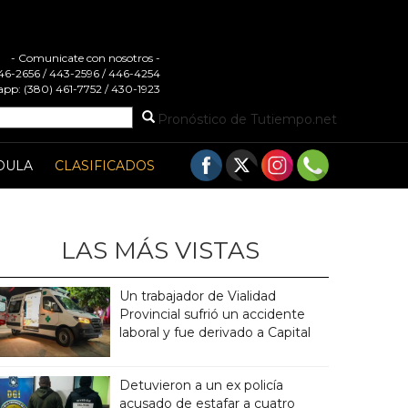
- Comunicate con nosotros -
 446-2656 / 443-2596 / 446-4254
pp: (380) 461-7752 / 430-1923
Pronóstico de Tutiempo.net
DULA
CLASIFICADOS
LAS MÁS VISTAS
Un trabajador de Vialidad
Provincial sufrió un accidente
laboral y fue derivado a Capital
Detuvieron a un ex policía
acusado de estafar a cuatro