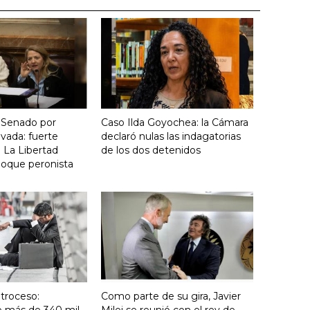
 Senado por
Caso Ilda Goyochea: la Cámara
vada: fuerte
declaró nulas las indagatorias
 La Libertad
de los dos detenidos
loque peronista
troceso:
Como parte de su gira, Javier
e más de 340 mil
Milei se reunió con el rey de