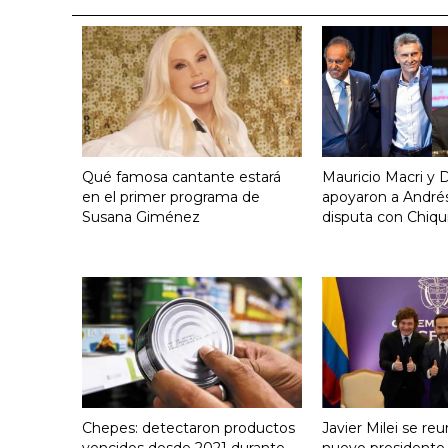
Qué famosa cantante estará
Mauricio Macri y D
en el primer programa de
apoyaron a Andrés
Susana Giménez
disputa con Chiqui
Chepes: detectaron productos
Javier Milei se reu
vencidos desde 2021 durante
nuevo presidente