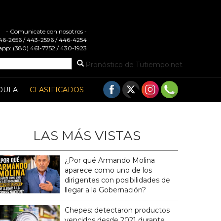
- Comunicate con nosotros -
 446-2656 / 443-2596 / 446-4254
pp: (380) 461-7752 / 430-1923
Pronóstico de Tutiempo.net
DULA
CLASIFICADOS
LAS MÁS VISTAS
¿Por qué Armando Molina
aparece como uno de los
dirigentes con posibilidades de
llegar a la Gobernación?
Chepes: detectaron productos
vencidos desde 2021 durante