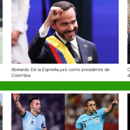
Abelardo De la Espriella juró como presidente de
G
Colombia
d