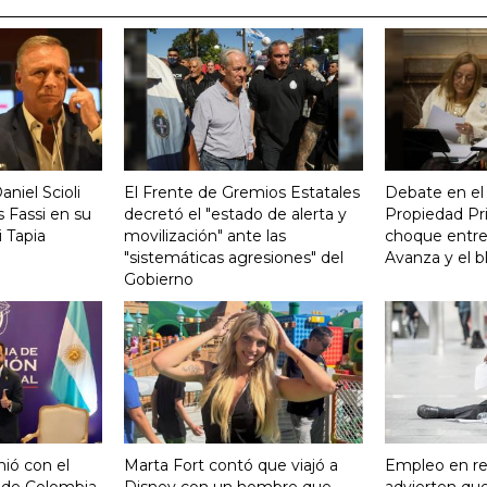
aniel Scioli
El Frente de Gremios Estatales
Debate en el
 Fassi en su
decretó el "estado de alerta y
Propiedad Pri
 Tapia
movilización" ante las
choque entre
"sistemáticas agresiones" del
Avanza y el b
Gobierno
nió con el
Marta Fort contó que viajó a
Empleo en re
 de Colombia
Disney con un hombre que
advierten qu