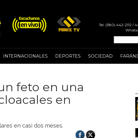
Tel: (380) 442-2112 /
Whatsa
INTERNACIONALES
DEPORTES
SOCIEDAD
FARÁN
un feto en una
 cloacales en
lares en casi dos meses.