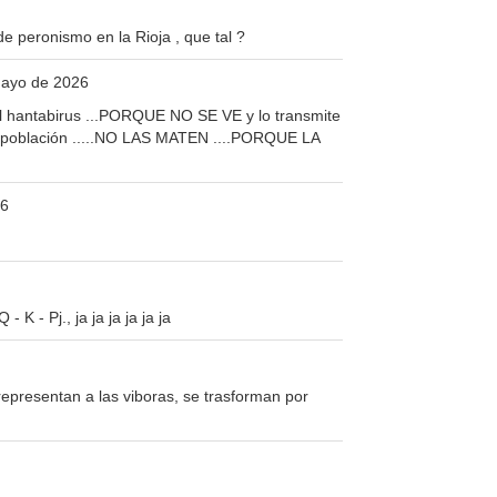
e peronismo en la Rioja , que tal ?
Mayo de 2026
el hantabirus ...PORQUE NO SE VE y lo transmite
su población .....NO LAS MATEN ....PORQUE LA
26
K - Pj., ja ja ja ja ja ja
epresentan a las viboras, se trasforman por