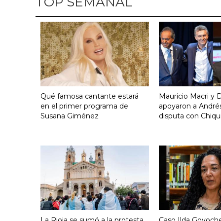
TOP SEMANAL
Qué famosa cantante estará
Mauricio Macri y D
en el primer programa de
apoyaron a Andrés
Susana Giménez
disputa con Chiqui
La Rioja se sumó a la protesta
Caso Ilda Goyoche