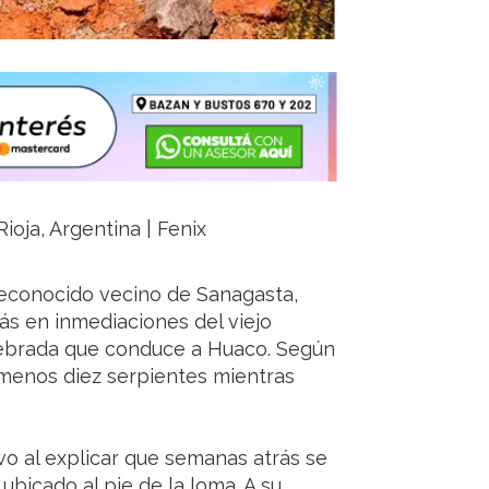
ioja, Argentina | Fenix
reconocido vecino de Sanagasta,
rás en inmediaciones del viejo
quebrada que conduce a Huaco. Según
l menos diez serpientes mientras
vo al explicar que semanas atrás se
ubicado al pie de la loma. A su