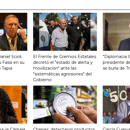
aniel Scioli
El Frente de Gremios Estatales
"Diplomacia te
 Fassi en su
decretó el "estado de alerta y
presidente de
 Tapia
movilización" ante las
se burla de 
"sistemáticas agresiones" del
Gobierno
a: la Cámara
Chepes: detectaron productos
García Cuerva