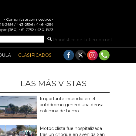
- Comunicate con nosotros -
 446-2656 / 443-2596 / 446-4254
pp: (380) 461-7752 / 430-1923
Pronóstico de Tutiempo.net
DULA
CLASIFICADOS
LAS MÁS VISTAS
Importante incendio en el
autódromo generó una densa
columna de humo
Motociclista fue hospitalizada
tras un choque en avenida San