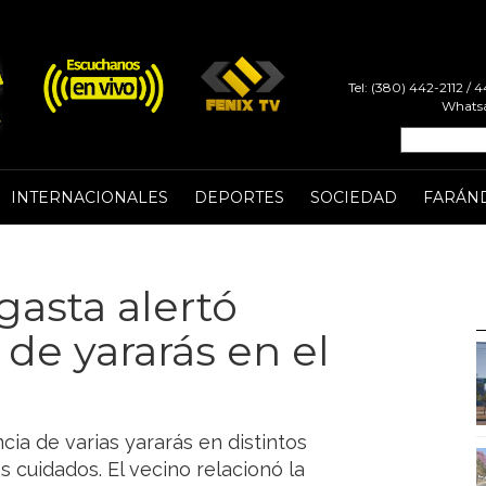
Tel: (380) 442-2112 /
Whatsa
INTERNACIONALES
DEPORTES
SOCIEDAD
FARÁN
asta alertó
de yararás en el
ia de varias yararás en distintos
 cuidados. El vecino relacionó la