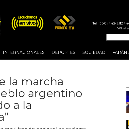
Tel: (380) 442-2112 /
Whatsa
INTERNACIONALES
DEPORTES
SOCIEDAD
FARÁN
re la marcha
pueblo argentino
o a la
a”