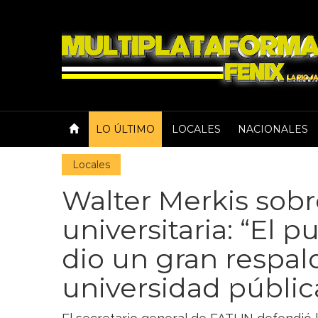
LO ÚLTIMO
LOCALES
NACIONALES
Locales
Walter Merkis sob
universitaria: “El 
dio un gran respald
universidad públic