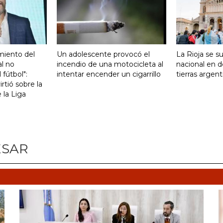
miento del
Un adolescente provocó el
La Rioja se s
al no
incendio de una motocicleta al
nacional en d
 fútbol":
intentar encender un cigarrillo
tierras argent
rtió sobre la
e la Liga
ESAR