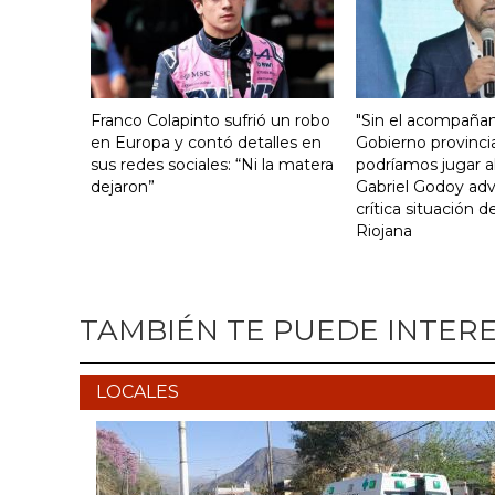
Franco Colapinto sufrió un robo
"Sin el acompaña
en Europa y contó detalles en
Gobierno provinci
sus redes sociales: “Ni la matera
podríamos jugar al
dejaron”
Gabriel Godoy advi
crítica situación d
Riojana
TAMBIÉN TE PUEDE INTER
LOCALES