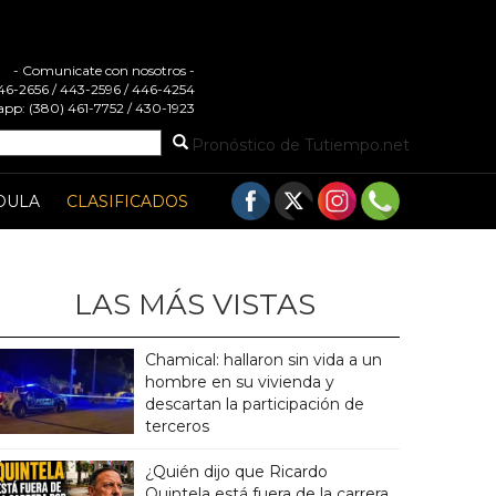
- Comunicate con nosotros -
 446-2656 / 443-2596 / 446-4254
pp: (380) 461-7752 / 430-1923
Pronóstico de Tutiempo.net
DULA
CLASIFICADOS
LAS MÁS VISTAS
Chamical: hallaron sin vida a un
hombre en su vivienda y
descartan la participación de
terceros
¿Quién dijo que Ricardo
Quintela está fuera de la carrera