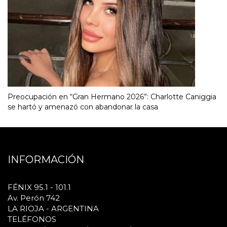
Preocupación en “Gran Hermano 2026”: Charlotte Caniggia
se hartó y amenazó con abandonar la casa
INFORMACIÓN
FÉNIX 95.1 - 101.1
Av. Perón 742
LA RIOJA - ARGENTINA
TELÉFONOS