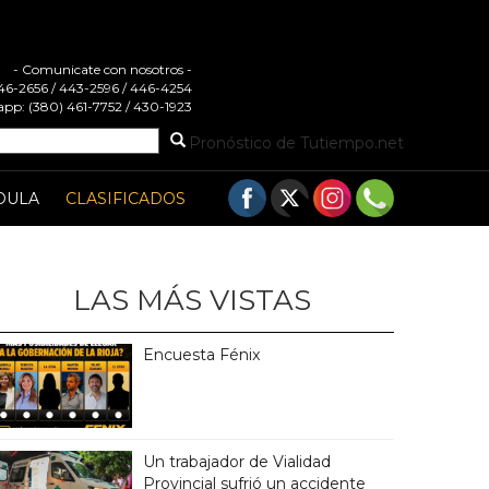
- Comunicate con nosotros -
 446-2656 / 443-2596 / 446-4254
pp: (380) 461-7752 / 430-1923
Pronóstico de Tutiempo.net
DULA
CLASIFICADOS
LAS MÁS VISTAS
Encuesta Fénix
Un trabajador de Vialidad
Provincial sufrió un accidente