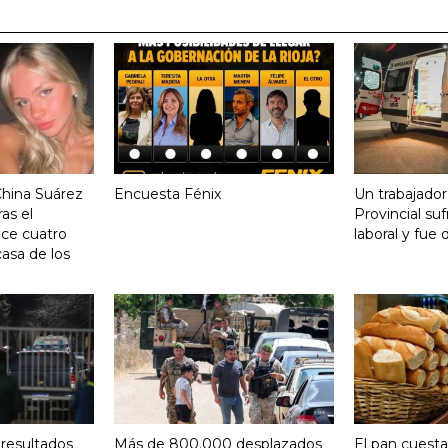
China Suárez
Encuesta Fénix
Un trabajador
ras el
Provincial su
ace cuatro
laboral y fue 
asa de los
 resultados
Más de 800.000 desplazados
El pan cuesta