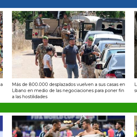
la
Más de 800.000 desplazados vuelven a sus casas en
L
Líbano en medio de las negociaciones para poner fin
s
a las hostilidades