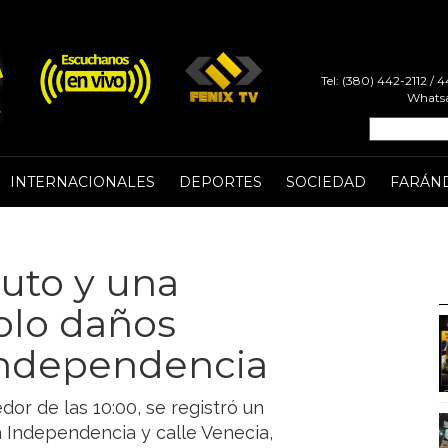
Tel: (380) 442-2112 /
Whatsa
INTERNACIONALES
DEPORTES
SOCIEDAD
FARÁN
uto y una
olo daños
 Independencia
or de las 10:00, se registró un
da Independencia y calle Venecia,