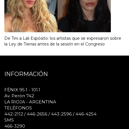
De Tini a Lali Espósito: los artistas que se expresaron sobre
la Ley de Tierras antes de la sesión en el Congreso
INFORMACIÓN
FÉNIX 95.1 - 101.1
Av. Perón 742
LA RIOJA - ARGENTINA
TELÉFONOS
442-2112 / 446-2656 / 443-2596 / 446-4254
SMS
466-3290