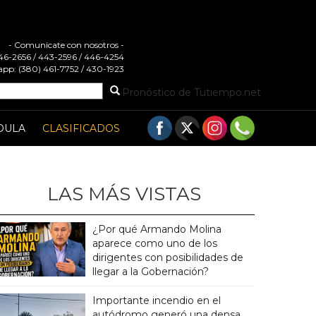
- Comunicate con nosotros -
 446-2656 / 443-2596 / 446-4254
pp: (380) 461-7752 / 430-1923
Pronóstico de Tutiempo.net
DULA
CLASIFICADOS
LAS MÁS VISTAS
¿Por qué Armando Molina
aparece como uno de los
dirigentes con posibilidades de
llegar a la Gobernación?
Importante incendio en el
autódromo generó una densa