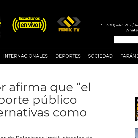
Tel: (380) 442-2112 /
Whatsa
INTERNACIONALES
DEPORTES
SOCIEDAD
FARÁN
 afirma que “el
sporte público
ternativas como