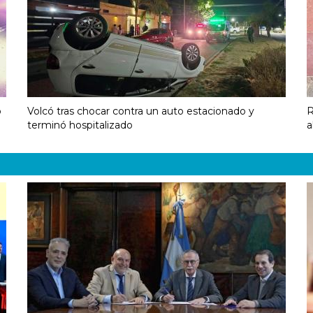
o
Volcó tras chocar contra un auto estacionado y
R
terminó hospitalizado
a