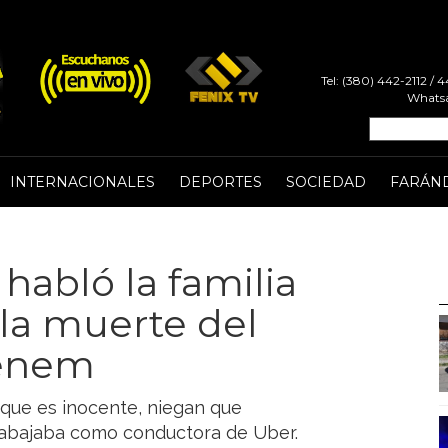
Tel: (380) 442-2112 /
Whatsa
INTERNACIONALES
DEPORTES
SOCIEDAD
FARÁN
 habló la familia
 la muerte del
Menem
 que es inocente, niegan que
trabajaba como conductora de Uber.