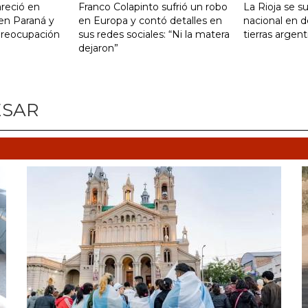
reció en
Franco Colapinto sufrió un robo
La Rioja se s
 en Paraná y
en Europa y contó detalles en
nacional en d
preocupación
sus redes sociales: “Ni la matera
tierras argent
dejaron”
ESAR