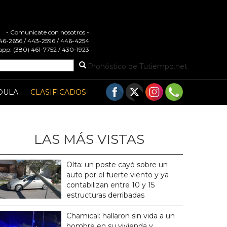
- Comunicate con nosotros -
 446-2656 / 443-2596 / 446-4254
pp: (380) 461-7752 / 430-1923
Pronóstico de Tutiempo.net
DULA
CLASIFICADOS
LAS MÁS VISTAS
Olta: un poste cayó sobre un
auto por el fuerte viento y ya
contabilizan entre 10 y 15
estructuras derribadas
Chamical: hallaron sin vida a un
hombre en su vivienda y