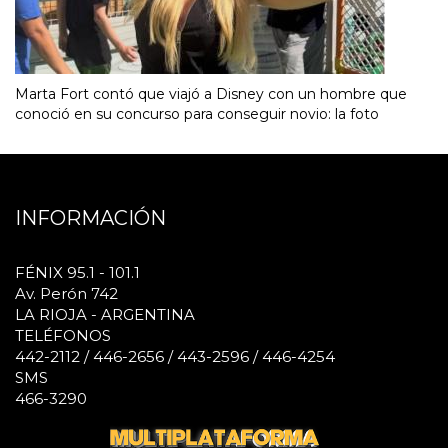
Marta Fort contó que viajó a Disney con un hombre que
conoció en su concurso para conseguir novio: la foto
INFORMACIÓN
FÉNIX 95.1 - 101.1
Av. Perón 742
LA RIOJA - ARGENTINA
TELÉFONOS
442-2112 / 446-2656 / 443-2596 / 446-4254
SMS
466-3290