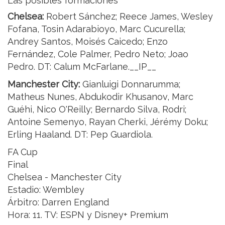
Las posibles formaciones
Chelsea:
Robert Sánchez; Reece James, Wesley
Fofana, Tosin Adarabioyo, Marc Cucurella;
Andrey Santos, Moisés Caicedo; Enzo
Fernández, Cole Palmer, Pedro Neto; Joao
Pedro. DT: Calum McFarlane.__IP__
Manchester City:
Gianluigi Donnarumma;
Matheus Nunes, Abdukodir Khusanov, Marc
Guéhi, Nico O'Reilly; Bernardo Silva, Rodri;
Antoine Semenyo, Rayan Cherki, Jérémy Doku;
Erling Haaland. DT: Pep Guardiola.
FA Cup
Final
Chelsea - Manchester City
Estadio: Wembley
Árbitro: Darren England
Hora: 11. TV: ESPN y Disney+ Premium