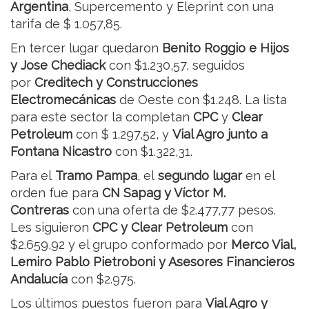
Argentina
, Supercemento y Eleprint con una
tarifa de $ 1.057,85.
En tercer lugar quedaron
Benito Roggio e Hijos
y Jose Chediack
con $1.230,57, seguidos
por
Creditech y Construcciones
Electromecánicas
de Oeste con $1.248. La lista
para este sector la completan
CPC
y
Clear
Petroleum
con $ 1.297,52, y
Vial Agro junto a
Fontana Nicastro
con $1.322,31.
Para el
Tramo Pampa
, el
segundo lugar
en el
orden fue para
CN Sapag y Víctor M.
Contreras
con una oferta de $2.477,77 pesos.
Les siguieron
CPC y Clear Petroleum
con
$2.659,92 y el grupo conformado por
Merco Vial,
Lemiro Pablo Pietroboni y Asesores Financieros
Andalucía
con $2.975.
Los últimos puestos fueron para
Vial Agro y