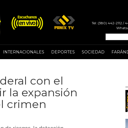
Tel: (380) 442-2112 /
Whatsa
INTERNACIONALES
DEPORTES
SOCIEDAD
FARÁN
deral con el
ir la expansión
el crimen