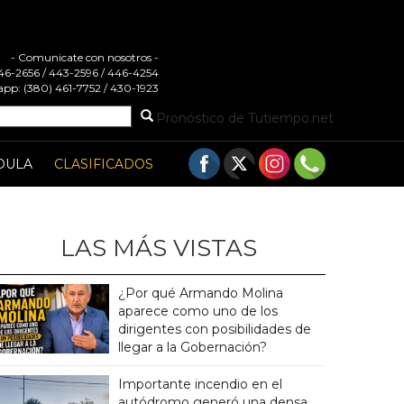
- Comunicate con nosotros -
 446-2656 / 443-2596 / 446-4254
pp: (380) 461-7752 / 430-1923
Pronóstico de Tutiempo.net
DULA
CLASIFICADOS
LAS MÁS VISTAS
¿Por qué Armando Molina
aparece como uno de los
dirigentes con posibilidades de
llegar a la Gobernación?
Importante incendio en el
autódromo generó una densa