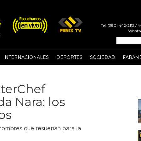
Tel: (380) 442-2112 /
Whatsa
INTERNACIONALES
DEPORTES
SOCIEDAD
FARÁN
sterChef
a Nara: los
os
s nombres que resuenan para la