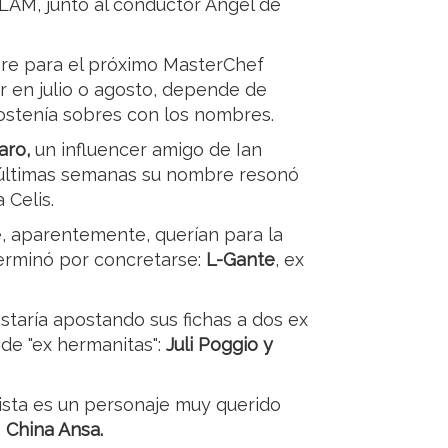
LAM, junto al conductor Ángel de
re para el próximo MasterChef
r en julio o agosto, depende de
sostenía sobres con los nombres.
aro,
un influencer amigo de Ian
s últimas semanas su nombre resonó
 Celis.
 aparentemente, querían para la
terminó por concretarse:
L-Gante
, ex
estaría apostando sus fichas a dos ex
de "ex hermanitas":
Juli Poggio y
ista es un personaje muy querido
,
China Ansa.