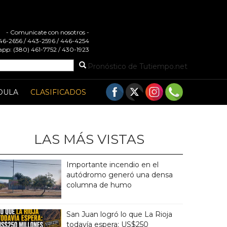
- Comunicate con nosotros -
 446-2656 / 443-2596 / 446-4254
pp: (380) 461-7752 / 430-1923
Pronóstico de Tutiempo.net
DULA
CLASIFICADOS
LAS MÁS VISTAS
Importante incendio en el
autódromo generó una densa
columna de humo
San Juan logró lo que La Rioja
todavía espera: US$250