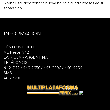
Silvina Escudero tendría nuevo novio a cuatro meses de su
separación
INFORMACIÓN
FÉNIX 95.1 - 101.1
Av. Perón 742
LA RIOJA - ARGENTINA
TELÉFONOS
442-2112 / 446-2656 / 443-2596 / 446-4254
SMS
466-3290