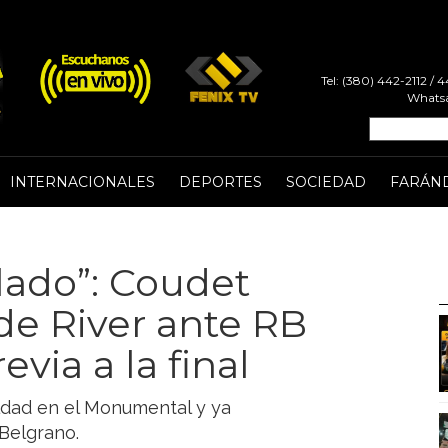
Tel: (380) 442-2112 /
Whatsa
INTERNACIONALES
DEPORTES
SOCIEDAD
FARÁN
lado”: Coudet
de River ante RB
via a la final
aldad en el Monumental y ya
Belgrano.