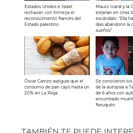
Estados Unidos e Israel
Mauro Icardi y la 
rechazan con firmeza el
estarían en crisis t
reconocimiento francés del
escándalo: “Ella h
Estado palestino
días abandonó la c
sueños”
Óscar Carrizo asegura que el
Se conocieron los
consumo de pan cayó hasta un
de la autopsia a Ta
20% en La Rioja
de 6 años con au
encontrado muer
Neuquén
TAMBIÉN TE PUEDE INTER