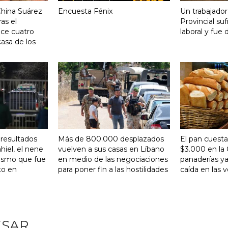
China Suárez
Encuesta Fénix
Un trabajador
ras el
Provincial su
ace cuatro
laboral y fue 
asa de los
 resultados
Más de 800.000 desplazados
El pan cuesta
hiel, el nene
vuelven a sus casas en Líbano
$3.000 en la 
tismo que fue
en medio de las negociaciones
panaderías ya
to en
para poner fin a las hostilidades
caída en las 
ESAR