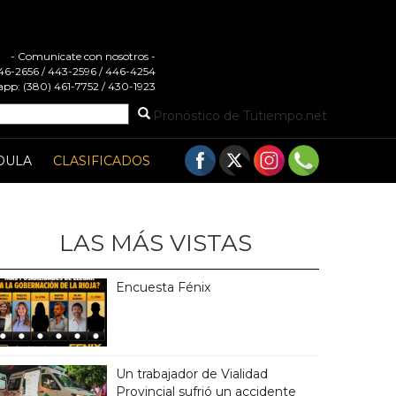
- Comunicate con nosotros -
 446-2656 / 443-2596 / 446-4254
pp: (380) 461-7752 / 430-1923
Pronóstico de Tutiempo.net
DULA
CLASIFICADOS
LAS MÁS VISTAS
Encuesta Fénix
Un trabajador de Vialidad
Provincial sufrió un accidente