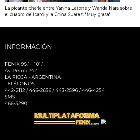
La picante charla entre Yanina Latorre y Wanda Nara sobre
el cuadro de Icardi y la China Suárez: "Muy grasa"
INFORMACIÓN
FÉNIX 95.1 - 101.1
Av. Perón 742
LA RIOJA - ARGENTINA
TELÉFONOS
442-2112 / 446-2656 / 443-2596 / 446-4254
SMS
466-3290