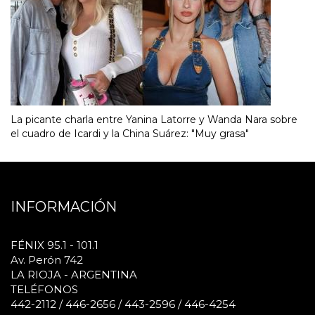
La picante charla entre Yanina Latorre y Wanda Nara sobre
el cuadro de Icardi y la China Suárez: "Muy grasa"
INFORMACIÓN
FÉNIX 95.1 - 101.1
Av. Perón 742
LA RIOJA - ARGENTINA
TELÉFONOS
442-2112 / 446-2656 / 443-2596 / 446-4254