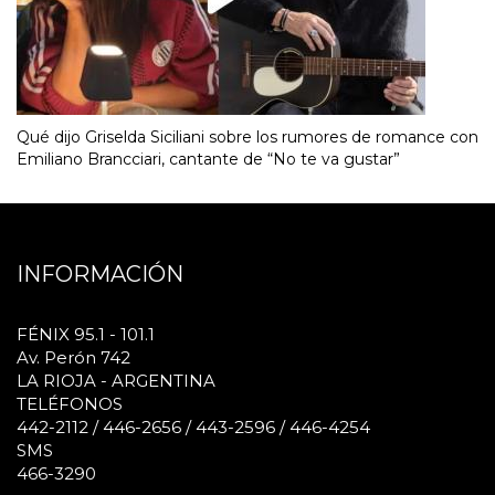
Qué dijo Griselda Siciliani sobre los rumores de romance con
Emiliano Brancciari, cantante de “No te va gustar”
INFORMACIÓN
FÉNIX 95.1 - 101.1
Av. Perón 742
LA RIOJA - ARGENTINA
TELÉFONOS
442-2112 / 446-2656 / 443-2596 / 446-4254
SMS
466-3290