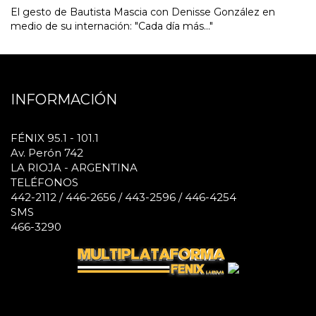
El gesto de Bautista Mascia con Denisse González en
medio de su internación: "Cada día más..."
INFORMACIÓN
FÉNIX 95.1 - 101.1
Av. Perón 742
LA RIOJA - ARGENTINA
TELÉFONOS
442-2112 / 446-2656 / 443-2596 / 446-4254
SMS
466-3290