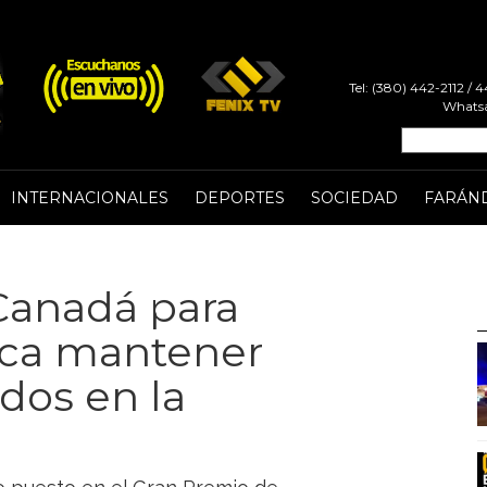
Tel: (380) 442-2112 /
Whatsa
INTERNACIONALES
DEPORTES
SOCIEDAD
FARÁN
Canadá para
sca mantener
dos en la