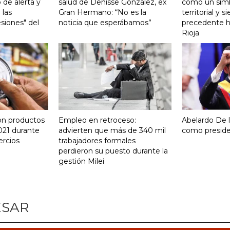
 de alerta y
salud de Denisse González, ex
como un sim
 las
Gran Hermano: “No es la
territorial y s
siones" del
noticia que esperábamos”
precedente hi
Rioja
on productos
Empleo en retroceso:
Abelardo De la
021 durante
advierten que más de 340 mil
como presid
ercios
trabajadores formales
perdieron su puesto durante la
gestión Milei
ESAR