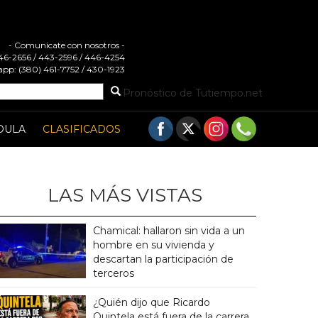
- Comunicate con nosotros -
 446-2656 / 443-2596 / 446-4254
pp: (380) 461-7752 / 430-1923
Pronóstico de Tutiempo.net
DULA
CLASIFICADOS
LAS MÁS VISTAS
Chamical: hallaron sin vida a un
hombre en su vivienda y
descartan la participación de
terceros
¿Quién dijo que Ricardo
Quintela está fuera de la carrera