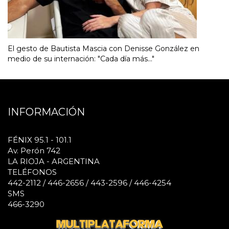
El gesto de Bautista Mascia con Denisse González en
medio de su internación: "Cada día más..."
INFORMACIÓN
FÉNIX 95.1 - 101.1
Av. Perón 742
LA RIOJA - ARGENTINA
TELÉFONOS
442-2112 / 446-2656 / 443-2596 / 446-4254
SMS
466-3290