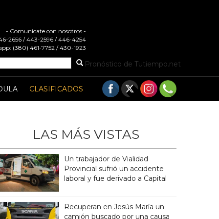
- Comunicate con nosotros -
 446-2656 / 443-2596 / 446-4254
pp: (380) 461-7752 / 430-1923
Pronóstico de Tutiempo.net
DULA
CLASIFICADOS
LAS MÁS VISTAS
Un trabajador de Vialidad
Provincial sufrió un accidente
laboral y fue derivado a Capital
Recuperan en Jesús María un
camión buscado por una causa