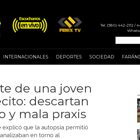
Tel: (380) 442-2112 /
Whatsa
INTERNACIONALES
DEPORTES
SOCIEDAD
FARÁN
te de una joven
cito: descartan
o y mala praxis
e explicó que la autopsia permitió
 analizaban en torno al