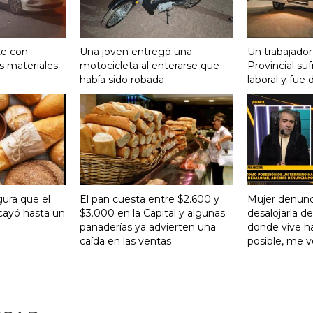
te con
Una joven entregó una
Un trabajador
s materiales
motocicleta al enterarse que
Provincial su
había sido robada
laboral y fue 
gura que el
El pan cuesta entre $2.600 y
Mujer denunc
ayó hasta un
$3.000 en la Capital y algunas
desalojarla d
panaderías ya advierten una
donde vive ha
caída en las ventas
posible, me 