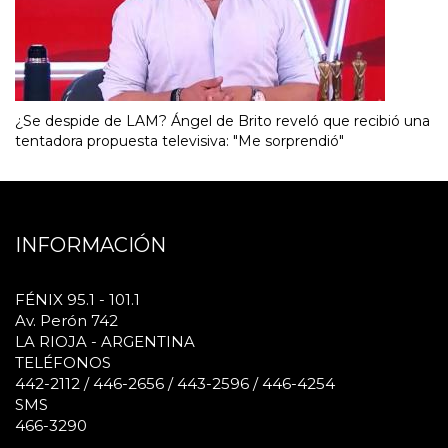
¿Se despide de LAM? Ángel de Brito reveló que recibió una
tentadora propuesta televisiva: "Me sorprendió"
INFORMACIÓN
FÉNIX 95.1 - 101.1
Av. Perón 742
LA RIOJA - ARGENTINA
TELÉFONOS
442-2112 / 446-2656 / 443-2596 / 446-4254
SMS
466-3290